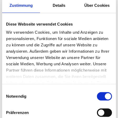
Zustimmung
Details
Über Cookies
Diese Webseite verwendet Cookies
Susanne Hentschel
Wir verwenden Cookies, um Inhalte und Anzeigen zu
Rechtsanwältin
personalisieren, Funktionen für soziale Medien anbieten
geboren am 18.05.1969 in Münster
zu können und die Zugriffe auf unsere Website zu
zugelassen seit 1997
analysieren. Außerdem geben wir Informationen zu Ihrer
Verwendung unserer Website an unsere Partner für
PERSÖNLICHEN TERMIN VEREINBAREN
soziale Medien, Werbung und Analysen weiter. Unsere
Partner führen diese Informationen möglicherweise mit
weiteren Daten zusammen, die Sie ihnen bereitgestellt
haben oder die sie im Rahmen Ihrer Nutzung der Dienste
gesammelt haben.
KOMPETENZEN
:
Einwilligungsauswahl
Kaufrecht
Notwendig
Reisevertragsrecht
Strafrecht
Bußgeld- und Ordnungswidrigkeitsrecht
Präferenzen
Unfallrecht